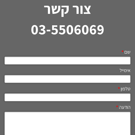
צור קשר
03-5506069
שם
*
אימייל
טלפון
*
הודעה
*