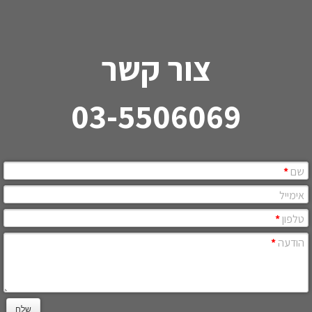
צור קשר
03-5506069
שם
*
אימייל
טלפון
*
הודעה
*
שלח