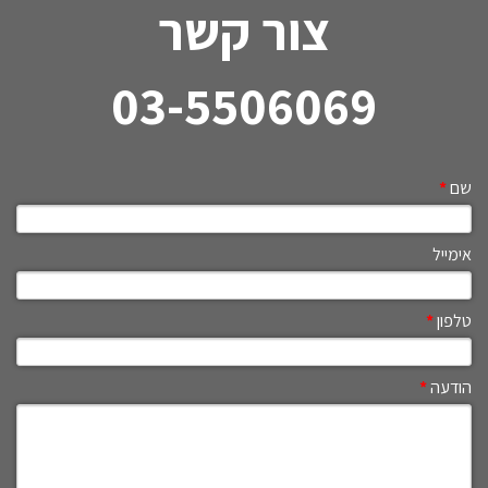
צור קשר
03-5506069
שם
*
אימייל
טלפון
*
הודעה
*